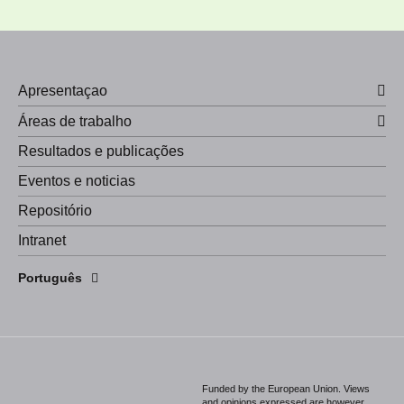
Apresentaçao
Áreas de trabalho
Resultados e publicações
Eventos e noticias
Repositório
Intranet
English
Português
Español
Funded by the European Union. Views
and opinions expressed are however