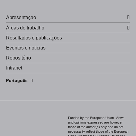
Apresentaçao
Áreas de trabalho
Resultados e publicações
Eventos e noticias
Repositório
Intranet
English
Português
Español
Funded by the European Union. Views
and opinions expressed are however
those of the author(s) only and do not
necessarily reflect those of the European