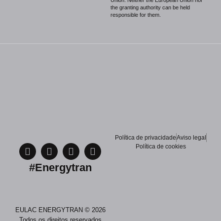
Union. Neither the European Union nor
the granting authority can be held
responsible for them.
Política de privacidade
Aviso legal
Política de cookies
#Energytran
EULAC ENERGYTRAN © 2026
Todos os direitos reservados