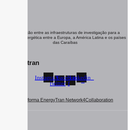
Cooperação entre as infraestruturas de investigação para a
transição energética entre a Europa, a América Latina e os países
das Caraíbas
#Energytran
Instagram
X-
Facebook-
Linkedin
twitter
f
Plataforma EnergyTran Network4Collaboration