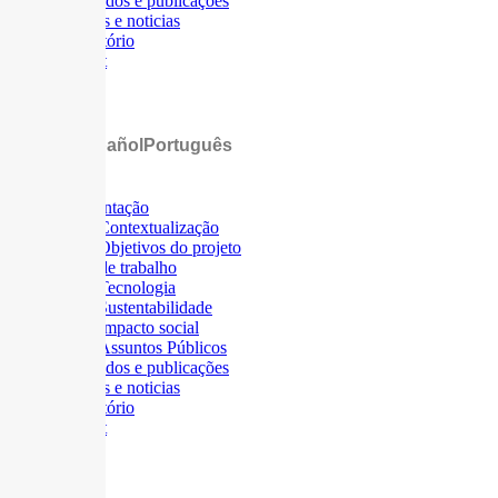
Resultados e publicações
Eventos e noticias
Repositório
Intranet
Hamburger Toggle Menu
English
Español
Português
Apresentação
Contextualização
Objetivos do projeto
Áreas de trabalho
Tecnologia
Sustentabilidade
Impacto social
Assuntos Públicos
Resultados e publicações
Eventos e noticias
Repositório
Intranet
Hamburger Toggle Menu