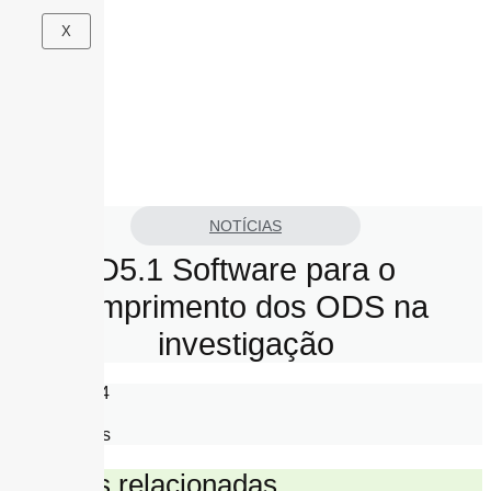
Pular
X
X
para
o
conteúdo
NOTÍCIAS
D5.1 Software para o
cumprimento dos ODS na
investigação
1 Maio, 2024
descargas
Notícias relacionadas