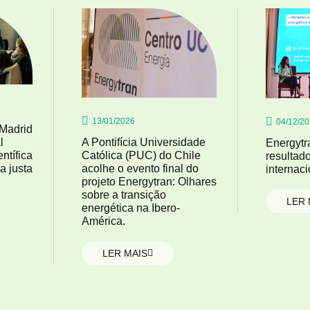
13/01/2026
04/12/2
Madrid
l
A Pontifícia Universidade
Energytr
ntífica
Católica (PUC) do Chile
resultad
a justa
acolhe o evento final do
internac
projeto Energytran: Olhares
sobre a transição
LER 
energética na Ibero-
América.
LER MAIS