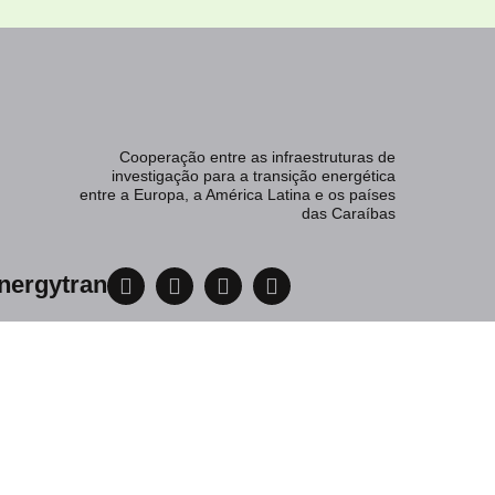
Cooperação entre as infraestruturas de
investigação para a transição energética
entre a Europa, a América Latina e os países
das Caraíbas
nergytran
Plataforma EnergyTran Network4Collaboration