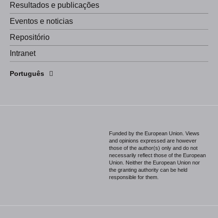
Resultados e publicações
Eventos e noticias
Repositório
Intranet
English
Português
Español
Funded by the European Union. Views
and opinions expressed are however
those of the author(s) only and do not
necessarily reflect those of the European
Union. Neither the European Union nor
the granting authority can be held
responsible for them.