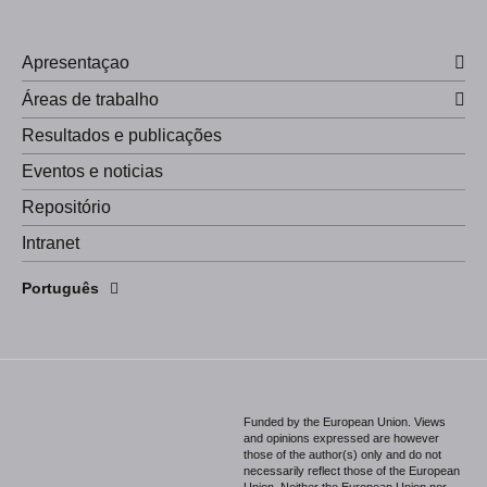
Apresentaçao
Áreas de trabalho
Resultados e publicações
Eventos e noticias
Repositório
Intranet
English
Português
Español
Funded by the European Union. Views
and opinions expressed are however
those of the author(s) only and do not
necessarily reflect those of the European