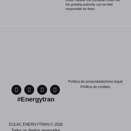
Union. Neither the European Union nor
the granting authority can be held
responsible for them.
Política de privacidade
Aviso legal
Política de cookies
#Energytran
EULAC ENERGYTRAN © 2026
Todos os direitos reservados