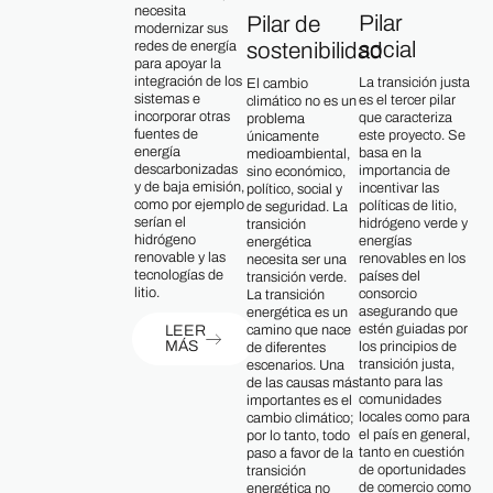
necesita
Pilar
Pilar de
modernizar sus
social
sostenibilidad
redes de energía
para apoyar la
integración de los
La transición justa
El cambio
sistemas e
es el tercer pilar
climático no es un
incorporar otras
que caracteriza
problema
fuentes de
este proyecto. Se
únicamente
energía
basa en la
medioambiental,
descarbonizadas
importancia de
sino económico,
y de baja emisión,
incentivar las
político, social y
como por ejemplo
políticas de litio,
de seguridad. La
serían el
hidrógeno verde y
transición
hidrógeno
energías
energética
renovable y las
renovables en los
necesita ser una
tecnologías de
países del
transición verde.
litio.
consorcio
La transición
asegurando que
energética es un
estén guiadas por
camino que nace
LEER
MÁS
los principios de
de diferentes
transición justa,
escenarios. Una
tanto para las
de las causas más
comunidades
importantes es el
locales como para
cambio climático;
el país en general,
por lo tanto, todo
tanto en cuestión
paso a favor de la
de oportunidades
transición
de comercio como
energética no