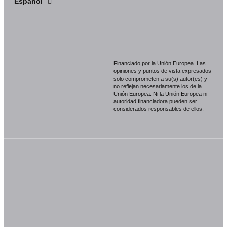
Español
Português
Financiado por la Unión Europea. Las
opiniones y puntos de vista expresados
solo comprometen a su(s) autor(es) y
no reflejan necesariamente los de la
Unión Europea. Ni la Unión Europea ni
autoridad financiadora pueden ser
considerados responsables de ellos.