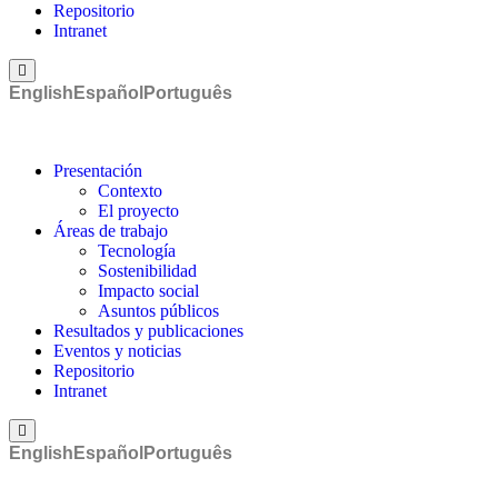
Repositorio
Intranet
Menú conmutador hamburguesa
English
Español
Português
Presentación
Contexto
El proyecto
Áreas de trabajo
Tecnología
Sostenibilidad
Impacto social
Asuntos públicos
Resultados y publicaciones
Eventos y noticias
Repositorio
Intranet
Menú conmutador hamburguesa
English
Español
Português