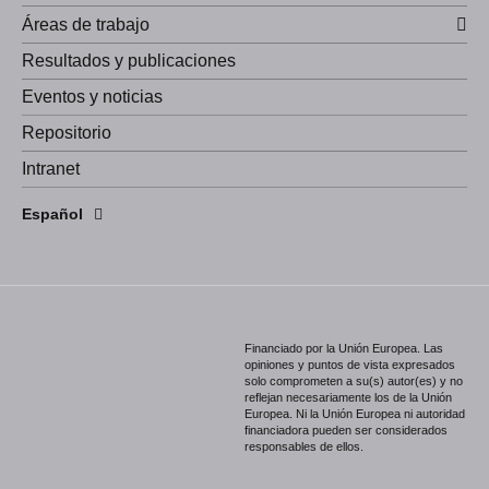
Áreas de trabajo
Resultados y publicaciones
Eventos y noticias
Repositorio
Intranet
English
Español
Português
Financiado por la Unión Europea. Las
opiniones y puntos de vista expresados
solo comprometen a su(s) autor(es) y no
reflejan necesariamente los de la Unión
Europea. Ni la Unión Europea ni autoridad
financiadora pueden ser considerados
responsables de ellos.