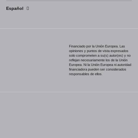
English
Español
Português
Financiado por la Unión Europea. Las
opiniones y puntos de vista expresados
solo comprometen a su(s) autor(es) y no
reflejan necesariamente los de la Unión
Europea. Ni la Unión Europea ni autoridad
financiadora pueden ser considerados
responsables de ellos.