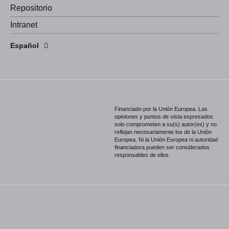
Repositorio
Intranet
English
Español
Português
Financiado por la Unión Europea. Las
opiniones y puntos de vista expresados
solo comprometen a su(s) autor(es) y no
reflejan necesariamente los de la Unión
Europea. Ni la Unión Europea ni autoridad
financiadora pueden ser considerados
responsables de ellos.