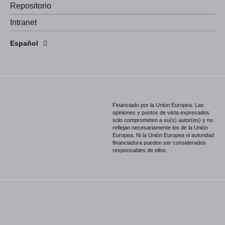
Repositorio
Intranet
English
Español
Português
Financiado por la Unión Europea. Las
opiniones y puntos de vista expresados
solo comprometen a su(s) autor(es) y no
reflejan necesariamente los de la Unión
Europea. Ni la Unión Europea ni autoridad
financiadora pueden ser considerados
responsables de ellos.