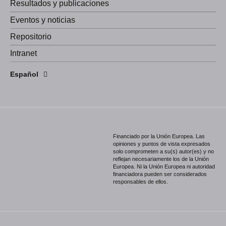
Resultados y publicaciones
Eventos y noticias
Repositorio
Intranet
English
Español
Português
Financiado por la Unión Europea. Las
opiniones y puntos de vista expresados
solo comprometen a su(s) autor(es) y no
reflejan necesariamente los de la Unión
Europea. Ni la Unión Europea ni autoridad
financiadora pueden ser considerados
responsables de ellos.