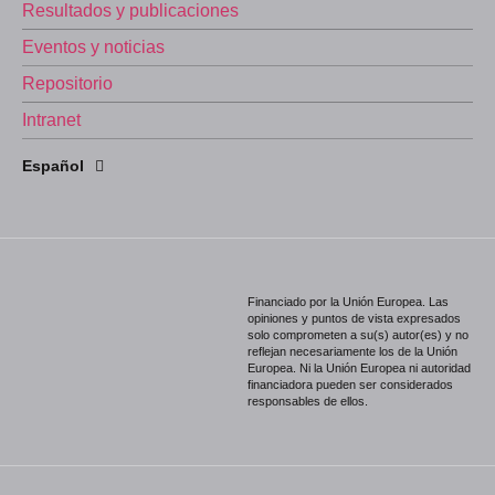
Resultados y publicaciones
Eventos y noticias
Repositorio
Intranet
English
Español
Português
Financiado por la Unión Europea. Las
opiniones y puntos de vista expresados
solo comprometen a su(s) autor(es) y no
reflejan necesariamente los de la Unión
Europea. Ni la Unión Europea ni autoridad
financiadora pueden ser considerados
responsables de ellos.