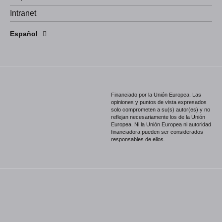
Intranet
English
Español
Português
Financiado por la Unión Europea. Las
opiniones y puntos de vista expresados
solo comprometen a su(s) autor(es) y no
reflejan necesariamente los de la Unión
Europea. Ni la Unión Europea ni autoridad
financiadora pueden ser considerados
responsables de ellos.