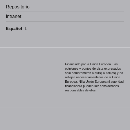
Repositorio
Intranet
English
Español
Português
Financiado por la Unión Europea. Las
opiniones y puntos de vista expresados
solo comprometen a su(s) autor(es) y no
reflejan necesariamente los de la Unión
Europea. Ni la Unión Europea ni autoridad
financiadora pueden ser considerados
responsables de ellos.