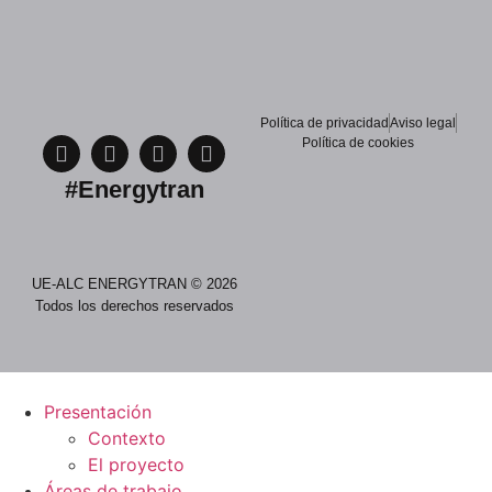
Política de privacidad
Aviso legal
Política de cookies
#Energytran
UE-ALC ENERGYTRAN © 2026
Todos los derechos reservados
Presentación
Contexto
El proyecto
Áreas de trabajo