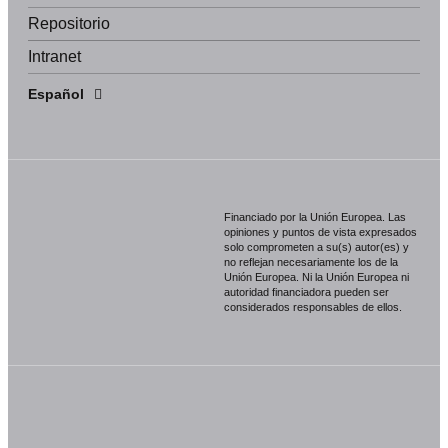
Repositorio
Intranet
English
Español
Português
Financiado por la Unión Europea. Las
opiniones y puntos de vista expresados
solo comprometen a su(s) autor(es) y
no reflejan necesariamente los de la
Unión Europea. Ni la Unión Europea ni
autoridad financiadora pueden ser
considerados responsables de ellos.