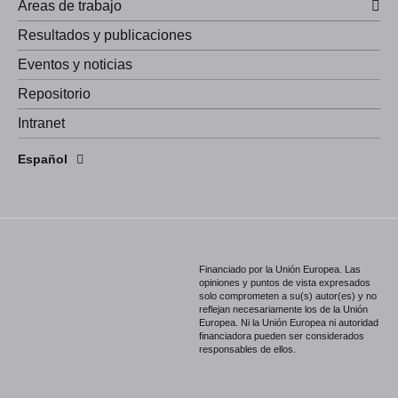
Áreas de trabajo
Resultados y publicaciones
Eventos y noticias
Repositorio
Intranet
English
Español
Português
Financiado por la Unión Europea. Las
opiniones y puntos de vista expresados
solo comprometen a su(s) autor(es) y no
reflejan necesariamente los de la Unión
Europea. Ni la Unión Europea ni autoridad
financiadora pueden ser considerados
responsables de ellos.